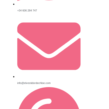
+34 606 284 747
info@elvestidordechloe.com