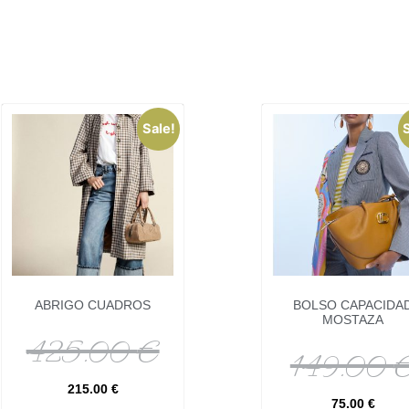
Sale!
ABRIGO CUADROS
BOLSO CAPACIDA
MOSTAZA
425.00
€
149.00
215.00
€
75.00
€