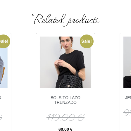
Related products
Sale!
Sale!
D
BOLSITO LAZO
JE
TRENZADO
9
€
119.00
€
60.00
€