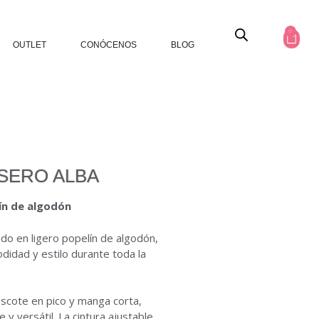
0
OUTLET
CONÓCENOS
BLOG
SERO ALBA
ín de algodón
do en ligero popelín de algodón,
odidad y estilo durante toda la
escote en pico y manga corta,
 y versátil. La cintura ajustable