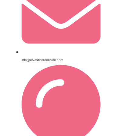
info@elvestidordechloe.com