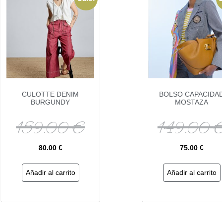
CULOTTE DENIM
BOLSO CAPACIDA
BURGUNDY
MOSTAZA
159.00
€
149.00
80.00
€
75.00
€
Añadir al carrito
Añadir al carrito