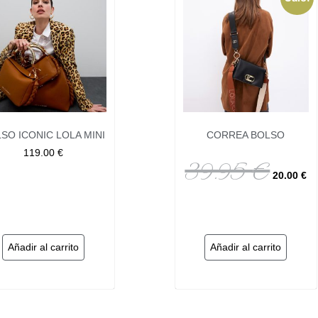
SO ICONIC LOLA MINI
CORREA BOLSO
119.00
€
39.95
€
20.00
€
Añadir al carrito
Añadir al carrito