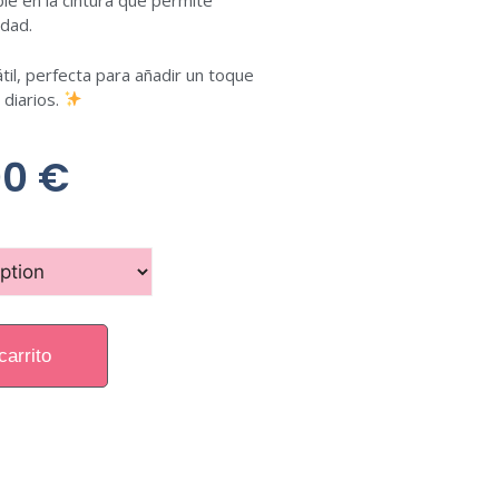
le en la cintura que permite
idad.
til, perfecta para añadir un toque
 diarios.
00
€
carrito