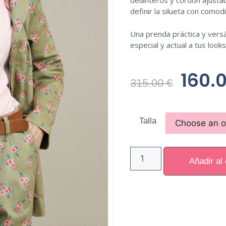
delanteros y cordón ajustab
definir la silueta con comod
Una prenda práctica y versá
especial y actual a tus looks
160.
315.00
€
Talla
Añadir al 