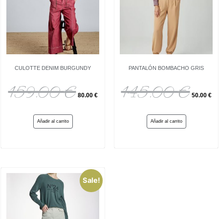
CULOTTE DENIM BURGUNDY
PANTALÓN BOMBACHO GRIS
159.00
€
145.00
€
80.00
€
50.00
€
Añadir al carrito
Añadir al carrito
Sale!