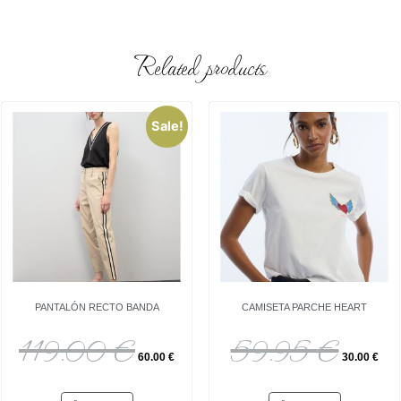
Related products
Sale!
PANTALÓN RECTO BANDA
CAMISETA PARCHE HEART
119.00
€
59.95
€
60.00
€
30.00
€