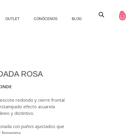
0
OUTLET
CONÓCENOS
BLOG
DADA ROSA
ONDE
n
escote
redondo
y
cierre
frontal
estampado
efecto
acuarela
ráneo
y
distintivo.
lonada
con
puños
ajustados
que
y
femenina.