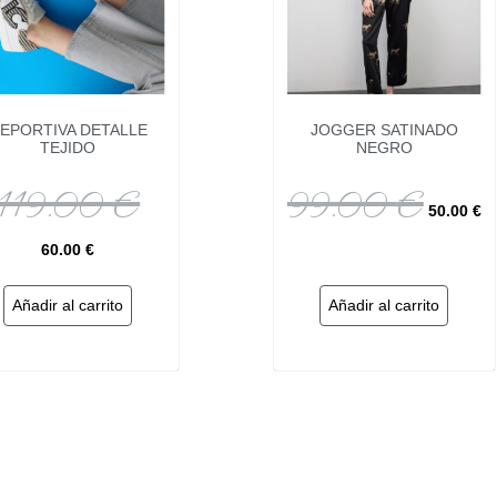
EPORTIVA DETALLE
JOGGER SATINADO
TEJIDO
NEGRO
119.00
€
99.00
€
50.00
€
60.00
€
Añadir al carrito
Añadir al carrito