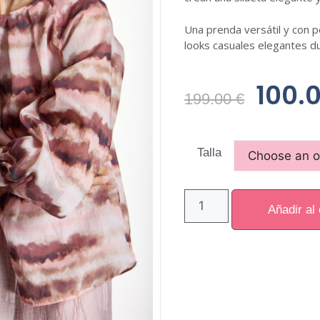
Una
prenda
versátil
y
con
p
looks
casuales
elegantes
d
100.
199.00
€
Talla
Añadir al 