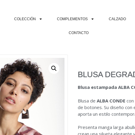
COLECCIÓN
COMPLEMENTOS
CALZADO
CONTACTO
BLUSA DEGRA
Blusa
estampada
ALBA
C
Blusa
de
ALBA
CONDE
co
de
botones.
Su
diseño
con
aporta
un
estilo
contempo
Presenta
manga
larga
abul
crean
una
silueta
elegante