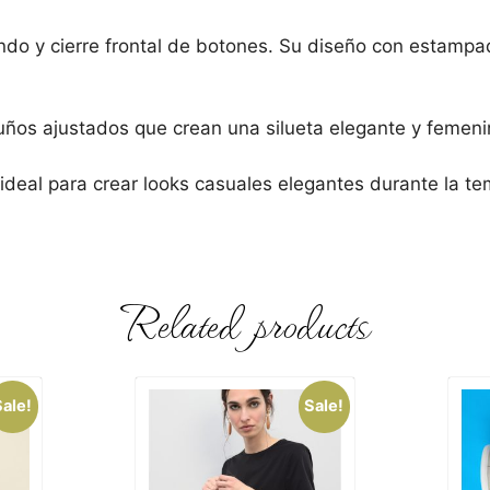
ondo
y
cierre
frontal
de
botones.
Su
diseño
con
estamp
uños
ajustados
que
crean
una
silueta
elegante
y
femeni
ideal
para
crear
looks
casuales
elegantes
durante
la
te
Related products
Sale!
Sale!