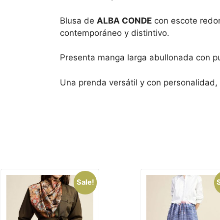
Blusa
de
ALBA
CONDE
con
escote
red
contemporáneo
y
distintivo.
Presenta
manga
larga
abullonada
con
p
Una
prenda
versátil
y
con
personalidad,
Sale!