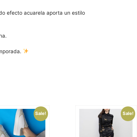
ado
efecto
acuarela
aporta
un
estilo
na.
mporada.
Sale!
Sale!