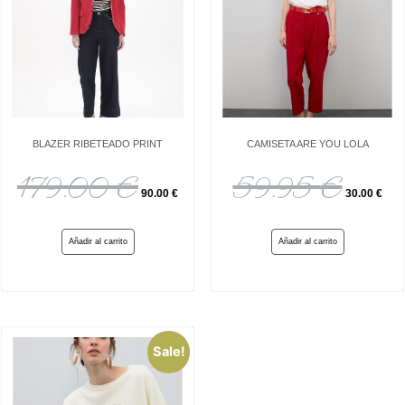
BLAZER RIBETEADO PRINT
CAMISETA ARE YOU LOLA
179.00
€
59.95
€
90.00
€
30.00
€
Añadir al carrito
Añadir al carrito
Sale!