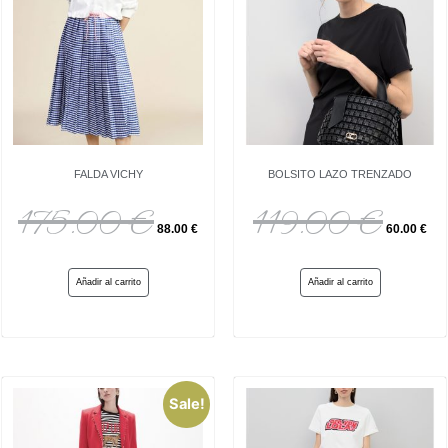
FALDA VICHY
BOLSITO LAZO TRENZADO
175.00
€
119.00
€
88.00
€
60.00
€
Añadir al carrito
Añadir al carrito
Sale!