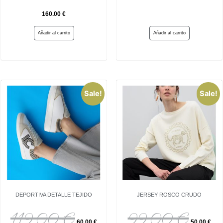
160.00
€
Añadir al carrito
Añadir al carrito
Sale!
Sale!
DEPORTIVA DETALLE TEJIDO
JERSEY ROSCO CRUDO
119.00
€
99.00
€
60.00
€
50.00
€