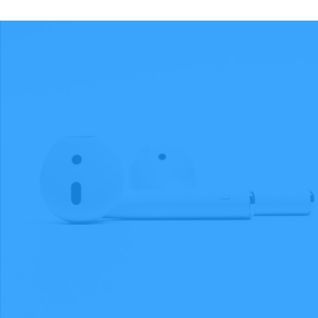
Feature 2
Eu iusto dolorum pro, facer oportere duo ne.
Cum ei commune instructior. Ne dicat
qualisque ullamcorper ius, ubique dolorum
consetetur in vis. Nisl commodo te sed.