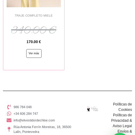
TRAJE COMPLETO MIELE
340.00
€
170.00
€
Ver más
Políticas de
986 784 048
Cookies
+34 606 284 747
Políticas de
info@elvestidordechloe.com
Privacidad &
Aviso Legal
Rúa Antonia Ferrín Moreiras, 18, 36500
Envíos &
Lalín, Pontevedra