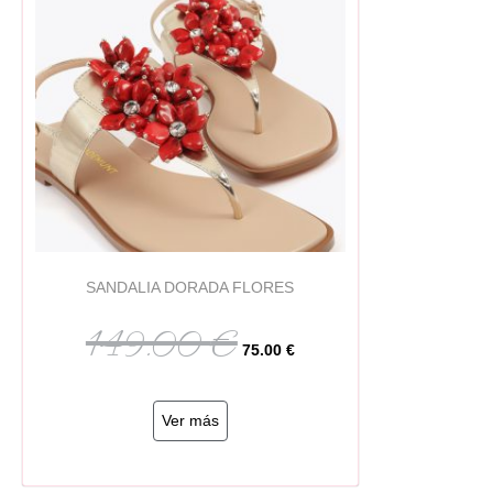
SANDALIA DORADA FLORES
149.00
€
75.00
€
Ver más