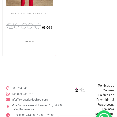
PANTALÓN LISO BÁSICO AC
126.00
€
63.00
€
Ver más
Políticas de
986 784 048
Cookies
+34 606 284 747
Políticas de
info@elvestidordechloe.com
Privacidad &
Aviso Legal
Rúa Antonia Ferrín Moreiras, 18, 36500
Envíos &
Lalín, Pontevedra
Devoluciones
L - S 11:00 a14:00 / 17:00 a 20:00