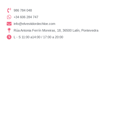
986 784 048
+34 606 284 747
info@elvestidordechloe.com
Rúa Antonia Ferrín Moreiras, 18, 36500 Lalín, Pontevedra
L - S 11:00 a14:00 / 17:00 a 20:00