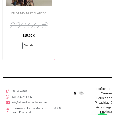
FALDA MIDI MULTICUADROS
230.00
€
115.00
€
Ver más
Políticas de
986 784 048
Cookies
+34 606 284 747
Políticas de
info@elvestidordechloe.com
Privacidad &
Aviso Legal
Rúa Antonia Ferrín Moreiras, 18, 36500
Envíos &
Lalín, Pontevedra