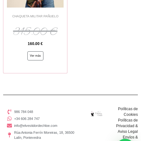
CHAQUETA MILITAR PAÑUELO
315.00
€
160.00
€
Ver más
Políticas de
986 784 048
Cookies
+34 606 284 747
Políticas de
info@elvestidordechloe.com
Privacidad &
Aviso Legal
Rúa Antonia Ferrín Moreiras, 18, 36500
Envíos &
Lalín, Pontevedra