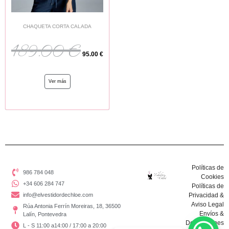
CHAQUETA CORTA CALADA
189.00
€
95.00
€
Ver más
Políticas de
986 784 048
Cookies
+34 606 284 747
Políticas de
info@elvestidordechloe.com
Privacidad &
Aviso Legal
Rúa Antonia Ferrín Moreiras, 18, 36500
Envíos &
Lalín, Pontevedra
Devoluciones
L - S 11:00 a14:00 / 17:00 a 20:00