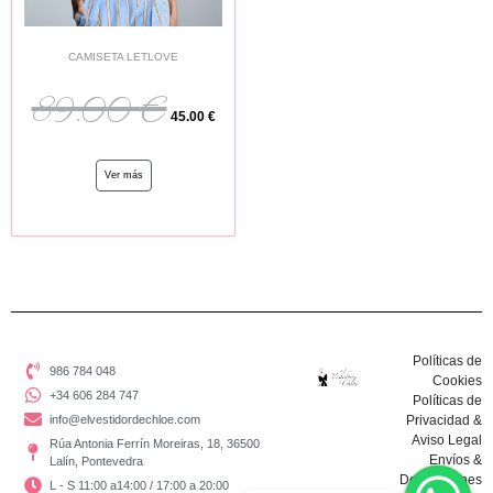
CAMISETA LETLOVE
89.00
€
45.00
€
Ver más
Políticas de
986 784 048
Cookies
+34 606 284 747
Políticas de
info@elvestidordechloe.com
Privacidad &
Aviso Legal
Rúa Antonia Ferrín Moreiras, 18, 36500
Envíos &
Lalín, Pontevedra
Devoluciones
L - S 11:00 a14:00 / 17:00 a 20:00