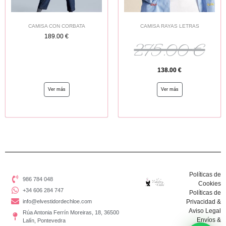
CAMISA CON CORBATA
CAMISA RAYAS LETRAS
189.00
€
275.00
€
138.00
€
Ver más
Ver más
Políticas de
986 784 048
Cookies
+34 606 284 747
Políticas de
info@elvestidordechloe.com
Privacidad &
Aviso Legal
Rúa Antonia Ferrín Moreiras, 18, 36500
Envíos &
Lalín, Pontevedra