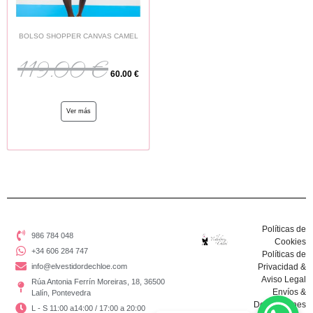
BOLSO SHOPPER CANVAS CAMEL
119.00
€
60.00
€
Ver más
Políticas de
986 784 048
Cookies
+34 606 284 747
Políticas de
info@elvestidordechloe.com
Privacidad &
Aviso Legal
Rúa Antonia Ferrín Moreiras, 18, 36500
Envíos &
Lalín, Pontevedra
Devoluciones
L - S 11:00 a14:00 / 17:00 a 20:00