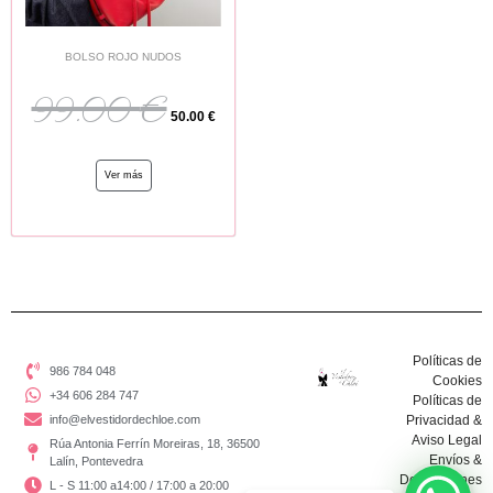
BOLSO ROJO NUDOS
99.00
€
50.00
€
Ver más
Políticas de
986 784 048
Cookies
+34 606 284 747
Políticas de
info@elvestidordechloe.com
Privacidad &
Aviso Legal
Rúa Antonia Ferrín Moreiras, 18, 36500
Envíos &
Lalín, Pontevedra
Devoluciones
L - S 11:00 a14:00 / 17:00 a 20:00