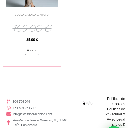
BLUSA LAZADA CINTURA
169.00
€
85.00
€
Ver más
Políticas de
986 784 048
Cookies
+34 606 284 747
Políticas de
info@elvestidordechloe.com
Privacidad &
Aviso Legal
Rúa Antonia Ferrín Moreiras, 18, 36500
Envíos &
Lalín, Pontevedra