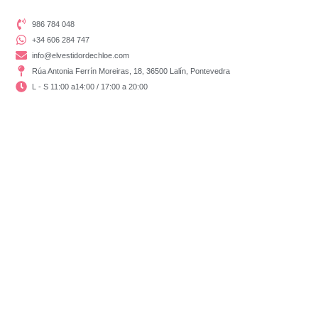
986 784 048
+34 606 284 747
info@elvestidordechloe.com
Rúa Antonia Ferrín Moreiras, 18, 36500 Lalín, Pontevedra
L - S 11:00 a14:00 / 17:00 a 20:00