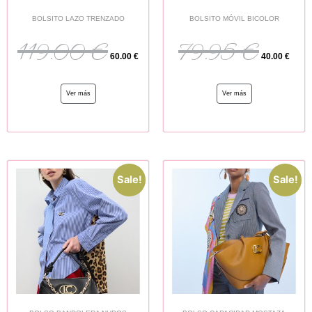
BOLSITO LAZO TRENZADO
BOLSITO MÓVIL BICOLOR
119.00
€
79.95
€
60.00
€
40.00
€
Ver más
Ver más
Sale!
Sale!