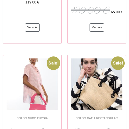
119.00
€
129.00
€
65.00
€
Ver más
Ver más
Sale!
Sale!
BOLSO NUDO FUCSIA
BOLSO RAFIA RECTANGULAR