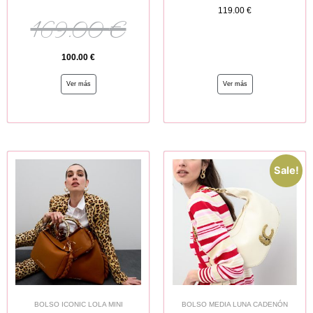
119.00
€
169.00
€
100.00
€
Ver más
Ver más
Sale!
BOLSO ICONIC LOLA MINI
BOLSO MEDIA LUNA CADENÓN