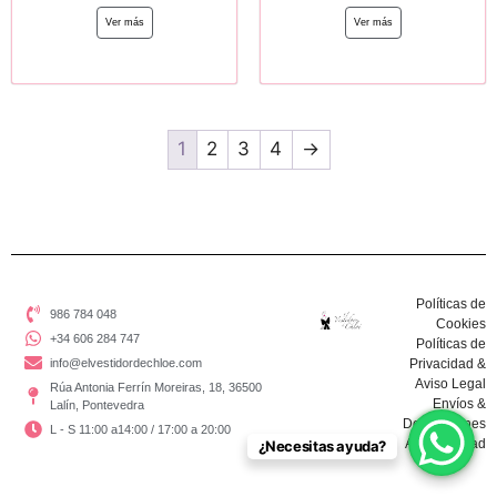
Ver más
Ver más
1
2
3
4
→
Políticas de
986 784 048
Cookies
+34 606 284 747
Políticas de
info@elvestidordechloe.com
Privacidad &
Aviso Legal
Rúa Antonia Ferrín Moreiras, 18, 36500
Envíos &
Lalín, Pontevedra
Devoluciones
L - S 11:00 a14:00 / 17:00 a 20:00
Accesibilidad
¿Necesitas ayuda?
Copyright © El Vestidor De Chloé 2024