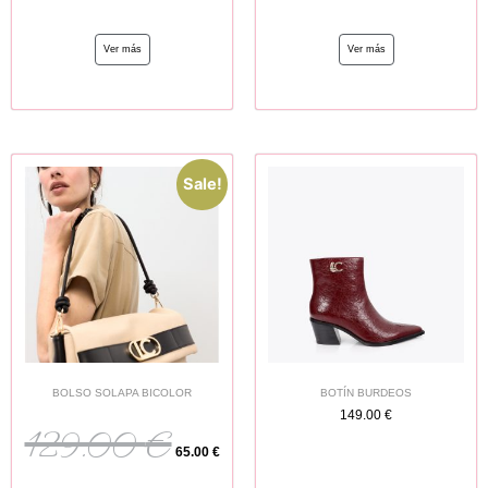
Ver más
Ver más
Sale!
BOLSO SOLAPA BICOLOR
BOTÍN BURDEOS
149.00
€
129.00
€
65.00
€