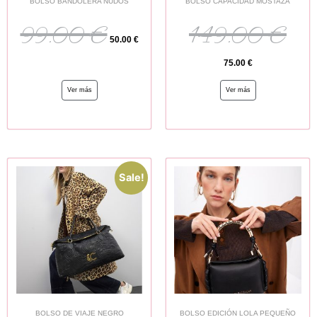
BOLSO BANDOLERA NUDOS
BOLSO CAPACIDAD MOSTAZA
99.00
€
149.00
€
50.00
€
75.00
€
Ver más
Ver más
Sale!
BOLSO DE VIAJE NEGRO
BOLSO EDICIÓN LOLA PEQUEÑO