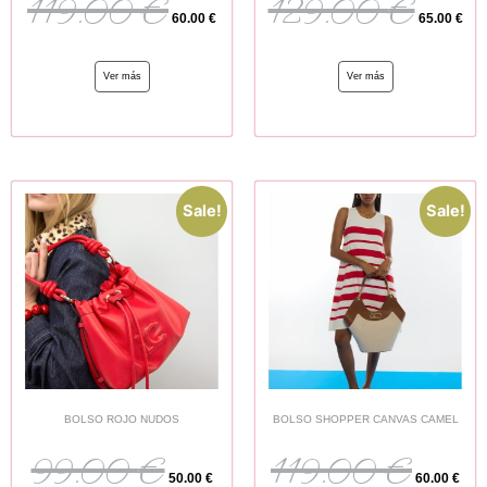
119.00
€
129.00
€
60.00
€
65.00
€
Ver más
Ver más
Sale!
Sale!
BOLSO ROJO NUDOS
BOLSO SHOPPER CANVAS CAMEL
99.00
€
119.00
€
50.00
€
60.00
€