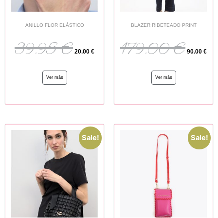
ANILLO FLOR ELÁSTICO
BLAZER RIBETEADO PRINT
39.95
€
179.00
€
20.00
€
90.00
€
Ver más
Ver más
Sale!
Sale!