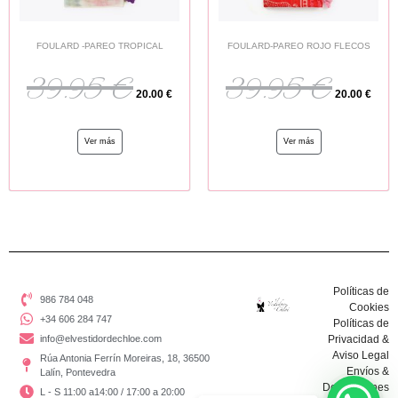
FOULARD -PAREO TROPICAL
FOULARD-PAREO ROJO FLECOS
39.95
€
39.95
€
20.00
€
20.00
€
Ver más
Ver más
Políticas de
986 784 048
Cookies
+34 606 284 747
Políticas de
info@elvestidordechloe.com
Privacidad &
Aviso Legal
Rúa Antonia Ferrín Moreiras, 18, 36500
Envíos &
Lalín, Pontevedra
Devoluciones
L - S 11:00 a14:00 / 17:00 a 20:00