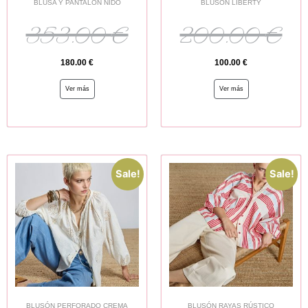
BLUSA Y PANTALÓN NIDO
BLUSÓN LIBERTY
353.00
€
200.00
€
180.00
€
100.00
€
Ver más
Ver más
Sale!
Sale!
BLUSÓN PERFORADO CREMA
BLUSÓN RAYAS RÚSTICO