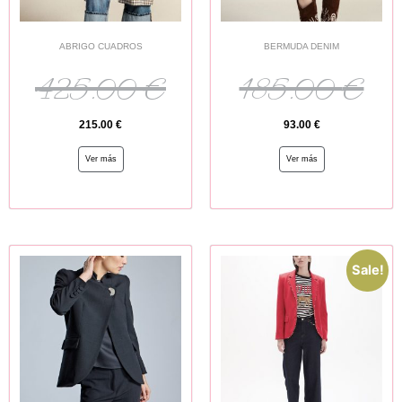
ABRIGO CUADROS
BERMUDA DENIM
425.00
€
185.00
€
215.00
€
93.00
€
Ver más
Ver más
Sale!