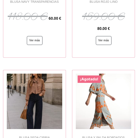
BLUSA NAVY TRANSPARENCIAS
BLUSA ROJO LINO
118.00
€
159.00
€
60.00
€
80.00
€
Ver más
Ver más
¡Agotado!
BLUSA SEDA CIPRIA
BLUSA Y FALDA BORDADOS