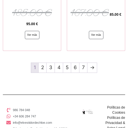
185.00
€
167.00
€
85.00
€
95.00
€
Ver más
Ver más
1
2
3
4
5
6
7
→
Políticas de
986 784 048
Cookies
+34 606 284 747
Políticas de
info@elvestidordechloe.com
Privacidad &
Aviso Legal