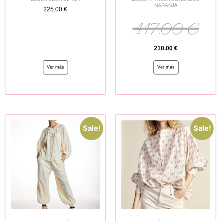
NARANJA
225.00
€
417.00
€
210.00
€
Ver más
Ver más
Sale!
Sale!