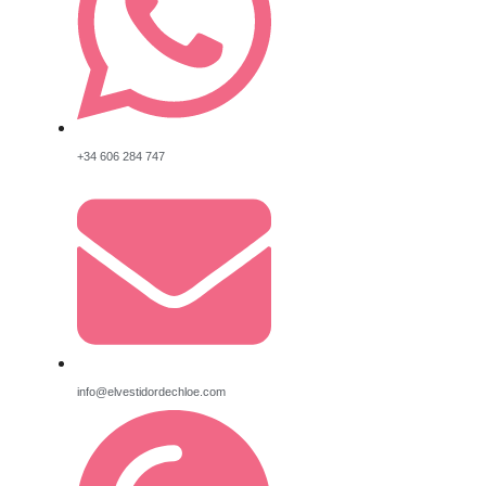
+34 606 284 747
info@elvestidordechloe.com